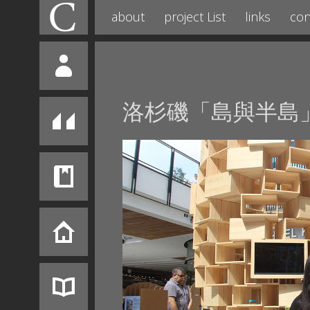
about
project List
links
con
洛杉磯「島與半島